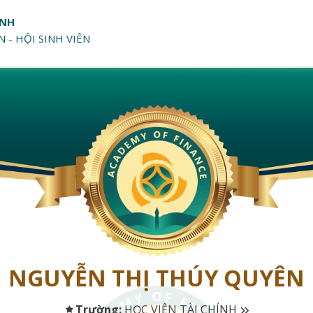
ÍNH
 - HỘI SINH VIÊN
NGUYỄN THỊ THÚY QUYÊN
Trường:
HỌC VIỆN TÀI CHÍNH