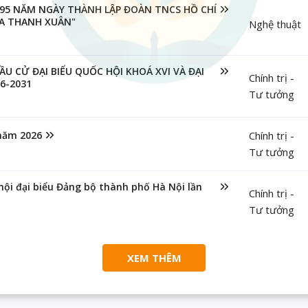
95 NĂM NGÀY THÀNH LẬP ĐOÀN TNCS HỒ CHÍ
ỮA THANH XUÂN"
Nghệ thuật
 CỬ ĐẠI BIỂU QUỐC HỘI KHOÁ XVI VÀ ĐẠI
Chính trị -
6-2031
Tư tưởng
 năm 2026
Chính trị -
Tư tưởng
 hội đại biểu Đảng bộ thành phố Hà Nội lần
Chính trị -
Tư tưởng
XEM THÊM