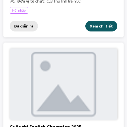
Đơn vị tổ chức:
CLB Thủ lĩnh trẻ (YLC)
Hội nhập
Đã diễn ra
Xem chi tiết