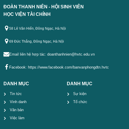
ĐOÀN THANH NIÊN - HỘI SINH VIÊN
HỌC VIỆN TÀI CHÍNH
58 Lê Văn Hiến, Đông Ngạc, Hà Nội
69 Đức Thắng, Đông Ngạc, Hà Nội
Email liên hệ hợp tác:
doanthanhnien@hvtc.edu.vn
Facebook:
https://www.facebook.com/banvanphongdtn.hvtc
DANH MỤC
DANH MỤC
Tin tức
Sự kiện
Vinh danh
Tổ chức
Văn bản
Việc làm