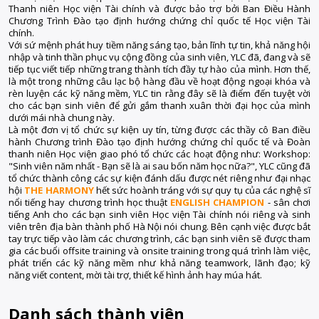
Thanh niên Học viện Tài chính và được bảo trợ bởi Ban Điều Hành
Chương Trình Đào tạo định hướng chứng chỉ quốc tế Học viện Tài
chính.
Với sứ mệnh phát huy tiềm năng sáng tạo, bản lĩnh tự tin, khả năng hội
nhập và tinh thần phục vụ cộng đồng của sinh viên, YLC đã, đang và sẽ
tiếp tục viết tiếp những trang thành tích đầy tự hào của mình. Hơn thế,
là một trong những câu lạc bộ hàng đầu về hoạt động ngoại khóa và
rèn luyện các kỹ năng mềm, YLC tin rằng đây sẽ là điểm đến tuyệt vời
cho các bạn sinh viên để gửi gắm thanh xuân thời đại học của mình
dưới mái nhà chung này.
Là một đơn vị tổ chức sự kiện uy tín, từng được các thầy cô Ban điều
hành Chương trình Đào tạo định hướng chứng chỉ quốc tế và Đoàn
thanh niên Học viện giao phó tổ chức các hoạt động như:
Workshop:
"Sinh viên năm nhất - Bạn sẽ là ai sau bốn năm học nữa?", YLC cũng đã
tổ chức thành công các sự kiện đánh dấu được nét riêng như đại nhạc
hội
THE HARMONY
hết sức hoành tráng với sự quy tụ của các nghệ sĩ
nổi tiếng hay chương trình học thuật
ENGLISH CHAMPION
- sân chơi
tiếng Anh cho các bạn sinh viên Học viện Tài chính nói riêng và sinh
viên trên địa bàn thành phố Hà Nội nói chung. Bên cạnh việc được bắt
tay trực tiếp vào làm các chương trình, các bạn sinh viên sẽ được tham
gia các buổi offsite training và onsite training trong quá trình làm việc,
phát triển các kỹ năng mềm như khả năng teamwork, lãnh đạo; kỹ
năng viết content, mời tài trợ, thiết kế hình ảnh hay múa hát.
Danh sách thành viên