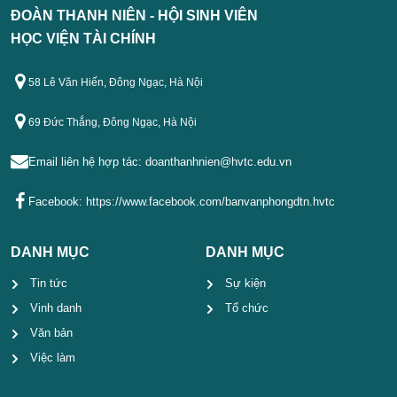
ĐOÀN THANH NIÊN - HỘI SINH VIÊN
HỌC VIỆN TÀI CHÍNH
58 Lê Văn Hiến, Đông Ngạc, Hà Nội
69 Đức Thắng, Đông Ngạc, Hà Nội
Email liên hệ hợp tác:
doanthanhnien@hvtc.edu.vn
Facebook:
https://www.facebook.com/banvanphongdtn.hvtc
DANH MỤC
DANH MỤC
Tin tức
Sự kiện
Vinh danh
Tổ chức
Văn bản
Việc làm