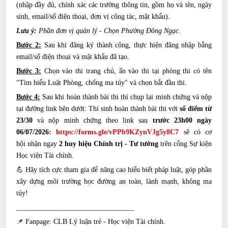
(nhập đầy đủ, chính xác các trường thông tin, gồm họ và tên, ngày
sinh, email/số điện thoại, đơn vị công tác, mật khẩu).
Lưu ý:
Phần đơn vị quản lý - Chọn Phường Đông Ngạc.
Bước 2:
Sau khi đăng ký thành công, thực hiện đăng nhập bằng
email/số điện thoại và mật khẩu đã tạo.
Bước 3:
Chọn vào thi trang chủ, ấn vào thi tại phòng thi có tên
“Tìm hiểu Luật Phòng, chống ma túy" và chọn bắt đầu thi.
Bước 4:
Sau khi hoàn thành bài thi thì chụp lại minh chứng và nộp
tại đường link bên dưới:
Thí sinh hoàn thành bài thi với
số điểm từ
23/30
và nộp minh chứng theo link sau
trước 23h00 ngày
06/07/2026:
https://forms.gle/vPPb9KZynVJg5y8C7
sẽ có cơ
hội nhận ngay
2 huy hiệu Chính trị - Tư tưởng
trên cổng Sự kiện
Học viện Tài chính.
💪 Hãy tích cực tham gia để nâng cao hiểu biết pháp luật, góp phần
xây dựng môi trường học đường an toàn, lành mạnh, không ma
túy!
_________________________________
📌 Fanpage: CLB Lý luận trẻ - Học viện Tài chính.