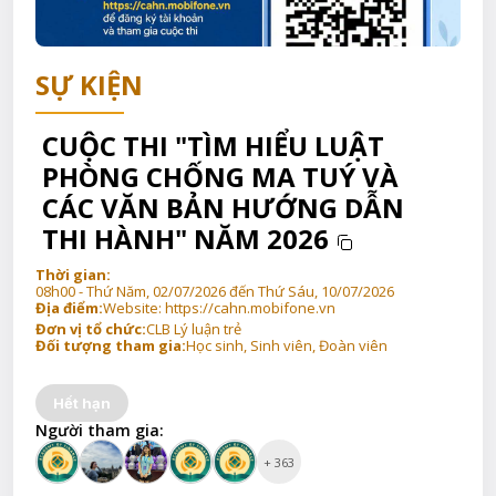
SỰ KIỆN
CUỘC THI "TÌM HIỂU LUẬT
PHÒNG CHỐNG MA TUÝ VÀ
CÁC VĂN BẢN HƯỚNG DẪN
THI HÀNH" NĂM 2026
Thời gian:
08h00 - Thứ Năm, 02/07/2026 đến Thứ Sáu, 10/07/2026
Địa điểm:
Website: https://cahn.mobifone.vn
Đơn vị tổ chức:
CLB Lý luận trẻ
Đối tượng tham gia:
Học sinh, Sinh viên, Đoàn viên
Hết hạn
Người tham gia:
+ 363