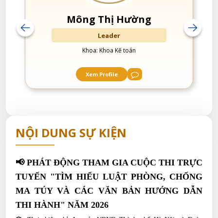
Mông Thị Hường
Leader
Khoa: Khoa Kế toán
Xem Profile
NỘI DUNG SỰ KIỆN
📢 PHÁT ĐỘNG THAM GIA CUỘC THI TRỰC
TUYẾN "TÌM HIỂU LUẬT PHÒNG, CHỐNG
MA TÚY VÀ CÁC VĂN BẢN HƯỚNG DẪN
THI HÀNH" NĂM 2026