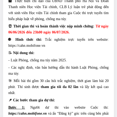
🏫 Thực hiện chỉ đạo của UBND Thành phố Hà Nội và Đoàn
Thanh niên Học viện Tài chính, CLB Lý luận trẻ phát động đến
với sinh viên Học viện Tài chính tham gia Cuộc thi trực tuyến tìm
hiểu pháp luật về phòng, chống ma túy.
⏰ Thời gian thi và hoàn thành việc nộp minh chứng:
Từ ngày
06/06/2026 đến 23h00 ngày 06/07/2026.
🌐 Hình thức thi:
Trắc nghiệm trực tuyến trên website:
https://cahn.mobifone.vn
📝
Nội dung thi:
- Luật Phòng, chống ma túy năm 2025.
- Các nghị định, văn bản hướng dẫn thi hành Luật Phòng, chống
ma túy.
🎯 Mỗi bài thi gồm 30 câu hỏi trắc nghiệm, thời gian làm bài 20
phút. Thí sinh được
tham gia tối đa 02 lần
và lấy kết quả cao
nhất.
📌 Các bước tham gia dự thi:
Bước 1:
Người dự thi vào website Cuộc thi:
https://cahn.mobifone.vn
và ấn “Đăng ký” góc trên cùng bên phải