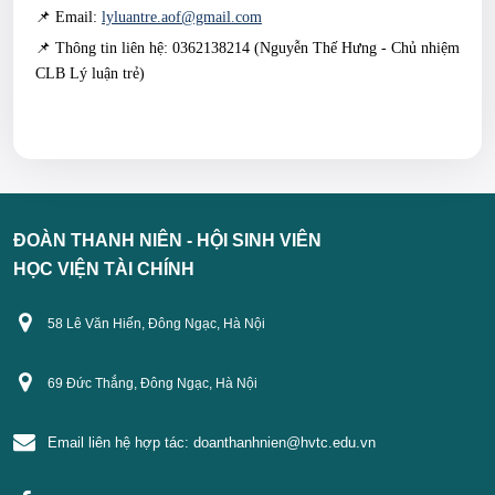
📌 Email:
lyluantre.aof@gmail.com
📌 Thông tin liên hệ: 0362138214 (Nguyễn Thế Hưng - Chủ nhiệm
CLB Lý luận trẻ)
ĐOÀN THANH NIÊN - HỘI SINH VIÊN
HỌC VIỆN TÀI CHÍNH
58 Lê Văn Hiến, Đông Ngạc, Hà Nội
69 Đức Thắng, Đông Ngạc, Hà Nội
Email liên hệ hợp tác:
doanthanhnien@hvtc.edu.vn