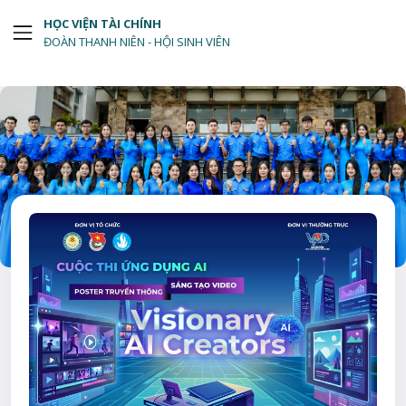
HỌC VIỆN TÀI CHÍNH
ĐOÀN THANH NIÊN - HỘI SINH VIÊN