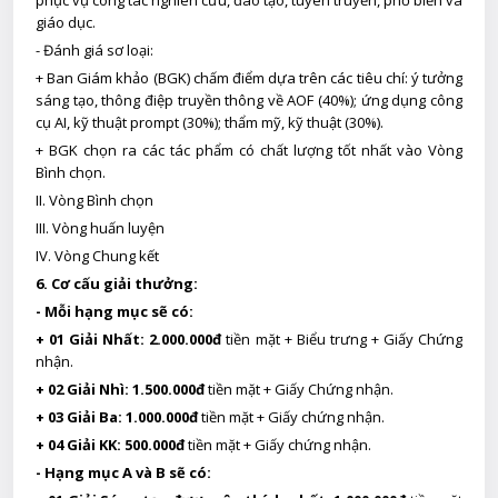
phục vụ công tác nghiên cứu, đào tạo, tuyên truyền, phổ biến và
giáo dục.
- Đánh giá sơ loại:
+ Ban Giám khảo (BGK) chấm điểm dựa trên các tiêu chí: ý tưởng
sáng tạo, thông điệp truyền thông về AOF (40%); ứng dụng công
cụ AI, kỹ thuật prompt (30%); thẩm mỹ, kỹ thuật (30%).
+ BGK chọn ra các tác phẩm có chất lượng tốt nhất vào Vòng
Bình chọn.
II. Vòng Bình chọn
III. Vòng huấn luyện
IV. Vòng Chung kết
6. Cơ cấu giải thưởng:
- Mỗi hạng mục sẽ có:
+ 01 Giải Nhất:
2.000.000đ
tiền mặt + Biểu trưng + Giấy Chứng
nhận.
+ 02 Giải Nhì:
1.500.000đ
tiền mặt + Giấy Chứng nhận.
+ 03 Giải Ba:
1.000.000đ
tiền mặt + Giấy chứng nhận.
+ 04 Giải KK:
500.000đ
tiền mặt + Giấy chứng nhận.
- Hạng mục A và B sẽ có: