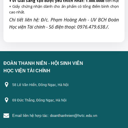
+ 01 Giải Sáng tạo được yêu thích nhất:
1.000.000đ
tiền mặt
+ Giấy chứng nhận dành cho ấn phẩm có tổng điểm bình chọn
cao nhất.
Chi tiết liên hệ: Đ/c. Phạm Hoàng Anh
- UV BCH Đoàn
Học viện Tài chính - Số điện thoại: 0976.479.638./.
ĐOÀN THANH NIÊN - HỘI SINH VIÊN
HỌC VIỆN TÀI CHÍNH
58 Lê Văn Hiến, Đông Ngạc, Hà Nội
69 Đức Thắng, Đông Ngạc, Hà Nội
Email liên hệ hợp tác:
doanthanhnien@hvtc.edu.vn