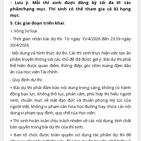
- Lưu ý:
Mỗi thí sinh được đăng ký tối đa 01 tác
phẩm/hạng mục. Thí sinh có thể tham gia cả 02 hạng
mục.
5. Các giai đoạn triển khai:
I. Vòng Sơ loại
- Thời gian nhận bài dự thi: Từ ngày 15/4/2026 đến 23:59 ngày
30/4/2026.
- Nội dung và hình thức dự thi: Các thí sinh thực hiện việc tạo ấn
phẩm truyền thông với các chủ đề đã được gợi ý. Bài dự thi phải
thể hiện được quan điểm, thông điệp, góc nhìn mang đậm dấu
ấn của Học viện Tài chính.
- Quy định dự thi:
+ Bài dự thi phải đảm bảo nội dung trong sáng, không có hành
động bạo lực, không thô tục, phản cảm, phù hợp thị hiếu người
xem, chuẩn mực về mặt đạo đức và thuần phong mỹ tục của
người Việt, không vi phạm văn hóa học đường hay chứa các nội
dung vi phạm quy định, quy chế của Học viện;
+ Thí sinh hoàn toàn chịu trách nhiệm về các nội dung, tính chất
bản quyền trong bài dự thi của thí sinh;
+ Ban tổ chức được toàn quyền sử dụng tác phẩm dự thi để