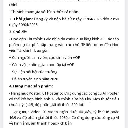
chính.
- Thí sinh tham gia với hình thức cá nhân.
2. Thời gian:
Đ
ăng ký và nộp bài từ ngày 15/04/2026 đến 23:59
ngày 30/04/2026.
3. Chủ đề:
- Học viện Tài chính: Góc nhìn đa chiều qua lăng kính AI. Các sản
phẩm dự thi phải tập trung vào các chủ đề liên quan đến Học
viện Tài chính, bao gồm:
+ Con người, sinh viên, cựu sinh viên AOF
+ Cảnh vật, không gian học tập tại AOF
+ Sự kiện nổi bật của trường
+ Đề án tuyển sinh năm 2026
4. Hạng mục sản phẩm:
- Hạng mục Poster: 01 Poster có ứng dụng các công cụ AI. Poster
có thể kết hợp hình ảnh AI và chỉnh sửa hậu kỳ. Kích thước tiêu
chuẩn tỷ lệ 4:5, độ phân giải tối thiểu 300dpi.
- Hạng mục Video: 01 Video ngắn dưới 60 giây, tỷ lệ 9:16 hoặc
16:9 và độ phân giải tối thiểu 1080p. Có ứng dụng các công cụ AI
về hình ảnh, âm thanh hoặc kịch bản.