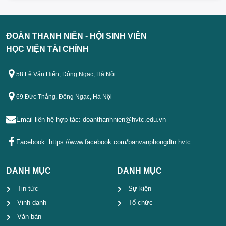
ĐOÀN THANH NIÊN - HỘI SINH VIÊN
HỌC VIỆN TÀI CHÍNH
58 Lê Văn Hiến, Đông Ngạc, Hà Nội
69 Đức Thắng, Đông Ngạc, Hà Nội
Email liên hệ hợp tác:
doanthanhnien@hvtc.edu.vn
Facebook:
https://www.facebook.com/banvanphongdtn.hvtc
DANH MỤC
DANH MỤC
Tin tức
Sự kiện
Vinh danh
Tổ chức
Văn bản