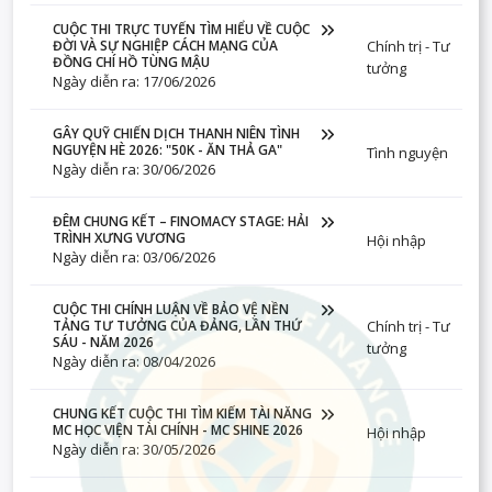
CUỘC THI TRỰC TUYẾN TÌM HIỂU VỀ CUỘC
Chính trị - Tư
ĐỜI VÀ SỰ NGHIỆP CÁCH MẠNG CỦA
ĐỒNG CHÍ HỒ TÙNG MẬU
tưởng
Ngày diễn ra: 17/06/2026
GÂY QUỸ CHIẾN DỊCH THANH NIÊN TÌNH
NGUYỆN HÈ 2026: "50K - ĂN THẢ GA"
Tình nguyện
Ngày diễn ra: 30/06/2026
ĐÊM CHUNG KẾT – FINOMACY STAGE: HẢI
TRÌNH XƯNG VƯƠNG
Hội nhập
Ngày diễn ra: 03/06/2026
CUỘC THI CHÍNH LUẬN VỀ BẢO VỆ NỀN
Chính trị - Tư
TẢNG TƯ TƯỞNG CỦA ĐẢNG, LẦN THỨ
SÁU - NĂM 2026
tưởng
Ngày diễn ra: 08/04/2026
CHUNG KẾT CUỘC THI TÌM KIẾM TÀI NĂNG
MC HỌC VIỆN TÀI CHÍNH - MC SHINE 2026
Hội nhập
Ngày diễn ra: 30/05/2026