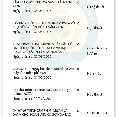
BÁN KẾT CUỘC THI TỎA SÁNG TÀI NĂNG
2026
Nghệ thuật
Ngày diễn ra: 05/05/2026
CASTING CUỘC THI THE MONEYVERSE – VŨ
TRỤ ĐỒNG TIỀN MÙA 3 NĂM 2026
Học thuật
Ngày diễn ra: 07/04/2026
THAY FRAME CHÀO MỪNG NGÀY BẦU CỬ
Chính trị - Tư
ĐẠI BIỂU QUỐC HỘI KHOÁ XVI VÀ ĐẠI BIỂU
HĐND CÁC CẤP NHIỆM KỲ 2026-2031
tưởng
Ngày diễn ra: 05/03/2026
CAREDAY 1 - Ngày hội chăm sóc và tư vấn
máy tính miễn phí 2026
Hội nhập
Ngày diễn ra: 01/02/2026
Học thử môn F3 (Financial Accounting)
online- ACCA
Học thuật
Ngày diễn ra: 11/12/2025
CHƯƠNG TRÌNH XEM PHIM "MƯA ĐỎ"
Chính trị - Tư
DÀNH CHO ĐOÀN VIÊN CƠ SỞ HOÀ LẠC