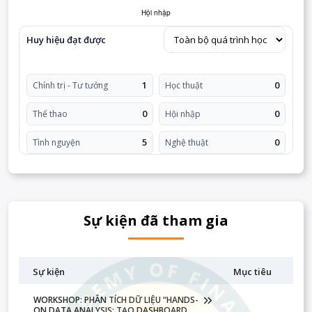
Huy hiệu đạt được
1
0
Chính trị - Tư tưởng
Học thuật
0
0
Thể thao
Hội nhập
5
0
Tình nguyện
Nghệ thuật
Sự kiện đã tham gia
Sự kiện
Mục tiêu
WORKSHOP: PHÂN TÍCH DỮ LIỆU “HANDS-
ON DATA ANALYSIS: TẠO DASHBOARD