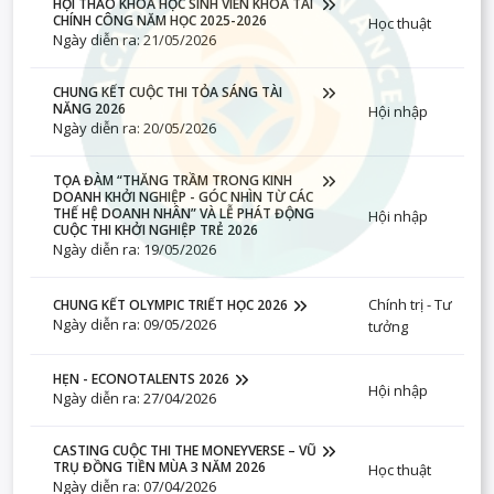
HỘI THẢO KHOA HỌC SINH VIÊN KHOA TÀI
CHÍNH CÔNG NĂM HỌC 2025-2026
Học thuật
Ngày diễn ra: 21/05/2026
CHUNG KẾT CUỘC THI TỎA SÁNG TÀI
NĂNG 2026
Hội nhập
Ngày diễn ra: 20/05/2026
TỌA ĐÀM “THĂNG TRẦM TRONG KINH
DOANH KHỞI NGHIỆP - GÓC NHÌN TỪ CÁC
THẾ HỆ DOANH NHÂN” VÀ LỄ PHÁT ĐỘNG
Hội nhập
CUỘC THI KHỞI NGHIỆP TRẺ 2026
Ngày diễn ra: 19/05/2026
Chính trị - Tư
CHUNG KẾT OLYMPIC TRIẾT HỌC 2026
Ngày diễn ra: 09/05/2026
tưởng
HẸN - ECONOTALENTS 2026
Hội nhập
Ngày diễn ra: 27/04/2026
CASTING CUỘC THI THE MONEYVERSE – VŨ
TRỤ ĐỒNG TIỀN MÙA 3 NĂM 2026
Học thuật
Ngày diễn ra: 07/04/2026