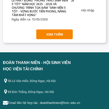
LỄ PHÁT ĐỘNG "PHONG TRÀO SINH VIÊN
5 TỐT" NĂM HỌC 2025 - 2026 VÀ
CHƯƠNG TRÌNH TỌA ĐÀM "SINH VIÊN 5
Hội nhập
TỐT - VỮNG BƯỚC TIÊN PHONG, NÂNG
TẦM KHÁT VỌNG"
Ngày diễn ra: 15/05/2026
XEM THÊM
ĐOÀN THANH NIÊN - HỘI SINH VIÊN
HỌC VIỆN TÀI CHÍNH
58 Lê Văn Hiến, Đông Ngạc, Hà Nội
69 Đức Thắng, Đông Ngạc, Hà Nội
Email liên hệ hợp tác:
doanthanhnien@hvtc.edu.vn