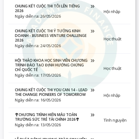
CHUNG KẾT CUỘC THI TÔI LÊN TIẾNG
2026
Hội nhập
Ngày diễn ra: 26/05/2026
CHUNG KẾT CUỘC THI Ý TƯỞNG KINH
DOANH - BUSINESS VENTURE CHALLENGE
Học thuật
2026
Ngày diễn ra: 24/05/2026
HỘI THẢO KHOA HỌC SINH VIÊN CHƯƠNG
TRÌNH ĐÀO TẠO ĐỊNH HƯỚNG CHỨNG
Học thuật
CHỈ QUỐC TẾ
Ngày diễn ra: 17/05/2026
CHUNG KẾT CUỘC THI YOU CAN 14 - LEAD
THE CHANGE: PIONEERS OF TOMORROW
Hội nhập
Ngày diễn ra: 16/05/2026
🎐CHƯƠNG TRÌNH HIẾN MÁU TOÀN
TRƯỜNG SỨC TRẺ TÀI CHÍNH 2026🎐
Tình nguyện
Ngày diễn ra: 13/05/2026