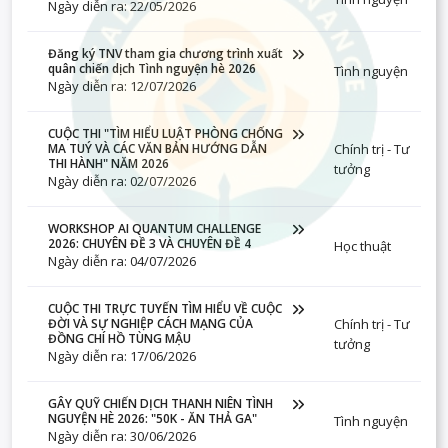
Ngày diễn ra: 22/05/2026
Đăng ký TNV tham gia chương trình xuất
quân chiến dịch Tình nguyện hè 2026
Tình nguyện
Ngày diễn ra: 12/07/2026
CUỘC THI "TÌM HIỂU LUẬT PHÒNG CHỐNG
Chính trị - Tư
MA TUÝ VÀ CÁC VĂN BẢN HƯỚNG DẪN
THI HÀNH" NĂM 2026
tưởng
Ngày diễn ra: 02/07/2026
WORKSHOP AI QUANTUM CHALLENGE
2026: CHUYÊN ĐỀ 3 VÀ CHUYÊN ĐỀ 4
Học thuật
Ngày diễn ra: 04/07/2026
CUỘC THI TRỰC TUYẾN TÌM HIỂU VỀ CUỘC
Chính trị - Tư
ĐỜI VÀ SỰ NGHIỆP CÁCH MẠNG CỦA
ĐỒNG CHÍ HỒ TÙNG MẬU
tưởng
Ngày diễn ra: 17/06/2026
GÂY QUỸ CHIẾN DỊCH THANH NIÊN TÌNH
NGUYỆN HÈ 2026: "50K - ĂN THẢ GA"
Tình nguyện
Ngày diễn ra: 30/06/2026