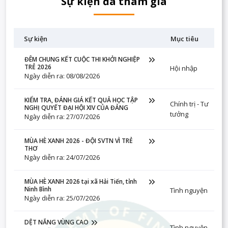
Sự kiện đã tham gia
Sự kiện
Mục tiêu
ĐÊM CHUNG KẾT CUỘC THI KHỞI NGHIỆP
TRẺ 2026
Hội nhập
Ngày diễn ra: 08/08/2026
KIỂM TRA, ĐÁNH GIÁ KẾT QUẢ HỌC TẬP
Chính trị - Tư
NGHỊ QUYẾT ĐẠI HỘI XIV CỦA ĐẢNG
tưởng
Ngày diễn ra: 27/07/2026
MÙA HÈ XANH 2026 - ĐỘI SVTN VÌ TRẺ
THƠ
Ngày diễn ra: 24/07/2026
MÙA HÈ XANH 2026 tại xã Hải Tiến, tỉnh
Ninh Bình
Tình nguyện
Ngày diễn ra: 25/07/2026
DỆT NẮNG VÙNG CAO
Tình nguyện